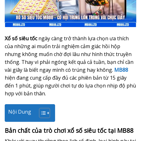
Xổ số siêu tốc
ngày càng trở thành lựa chọn ưa thích
của những ai muốn trải nghiệm cảm giác hồi hộp
nhưng không muốn chờ đợi lâu như hình thức truyền
thống. Thay vì phải ngóng kết quả cả tuần, bạn chỉ cần
vài giây là biết ngay mình có trúng hay không.
MB88
hiện đang cung cấp đầy đủ các phiên bản từ 15 giây
đến 1 phút, giúp người chơi tự do lựa chọn nhịp độ phù
hợp với bản thân.
Nội Dung
Bản chất của trò chơi xổ số siêu tốc tại MB88