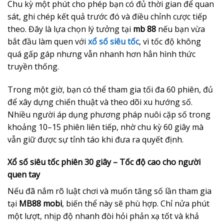
Chu kỳ một phút cho phép bạn có đủ thời gian để quan
sát, ghi chép kết quả trước đó và điều chỉnh cược tiếp
theo. Đây là lựa chọn lý tưởng tại
mb 88
nếu bạn vừa
bắt đầu làm quen với
xổ số siêu tốc
, vì tốc độ không
quá gấp gáp nhưng vẫn nhanh hơn hẳn hình thức
truyền thống.
Trong một giờ, bạn có thể tham gia tối đa 60 phiên, đủ
để xây dựng chiến thuật và theo dõi xu hướng số.
Nhiều người áp dụng phương pháp nuôi cặp số trong
khoảng 10–15 phiên liên tiếp, nhờ chu kỳ 60 giây mà
vẫn giữ được sự tỉnh táo khi đưa ra quyết định.
Xổ số siêu tốc phiên 30 giây – Tốc độ cao cho người
quen tay
Nếu đã nắm rõ luật chơi và muốn tăng số lần tham gia
tại
MB88 mobi
, biến thể này sẽ phù hợp. Chỉ nửa phút
một lượt, nhịp độ nhanh đòi hỏi phản xạ tốt và khả