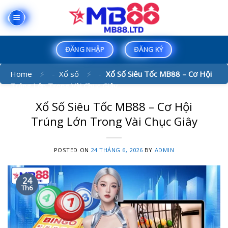
Skip
to
content
ĐĂNG NHẬP
ĐĂNG KÝ
Home
-
Xổ số
-
Xổ Số Siêu Tốc MB88 – Cơ Hội
Trúng Lớn Trong Vài Chục Giây
Xổ Số Siêu Tốc MB88 – Cơ Hội
Trúng Lớn Trong Vài Chục Giây
POSTED ON
24 THÁNG 6, 2026
BY
ADMIN
24
Th6