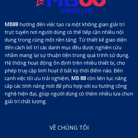
MB88
hướng đến việc tạo ra một không gian giải trí
trực tuyến nơi người dùng có thể tiếp cận nhiều nội
dung trong cùng một nền tảng. Từ thiết kế giao diện
đến cách bố trí các danh mục đều được nghiên cứu
nhằm mang lại sự thuận tiện trong quá trình sử dụng.
Hệ thống hoạt động ổn định trên nhiều thiết bị, cho
phép truy cập linh hoạt ở bất kỳ thời điểm nào. Bên
cạnh việc tối ưu trải nghiệm,
MB 88
còn liên tục nâng
cấp các tính năng mới để phù hợp với xu hướng công
nghệ hiện đại, giúp người dùng có thêm nhiều lựa chọn
giải trí chất lượng.
VỀ CHÚNG TÔI