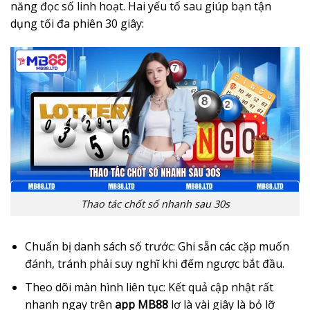
năng đọc số linh hoạt. Hai yếu tố sau giúp bạn tận
dụng tối đa phiên 30 giây:
Thao tác chốt số nhanh sau 30s
Chuẩn bị danh sách số trước: Ghi sẵn các cặp muốn
đánh, tránh phải suy nghĩ khi đếm ngược bắt đầu.
Theo dõi màn hình liên tục: Kết quả cập nhật rất
nhanh ngay trên
app MB88
lơ là vài giây là bỏ lỡ