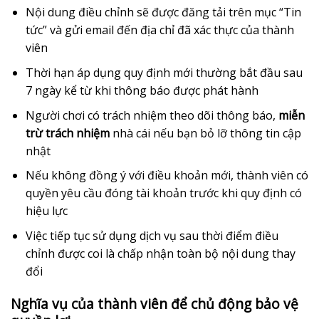
Nội dung điều chỉnh sẽ được đăng tải trên mục “Tin
tức” và gửi email đến địa chỉ đã xác thực của thành
viên
Thời hạn áp dụng quy định mới thường bắt đầu sau
7 ngày kể từ khi thông báo được phát hành
Người chơi có trách nhiệm theo dõi thông báo,
miễn
trừ trách nhiệm
nhà cái nếu bạn bỏ lỡ thông tin cập
nhật
Nếu không đồng ý với điều khoản mới, thành viên có
quyền yêu cầu đóng tài khoản trước khi quy định có
hiệu lực
Việc tiếp tục sử dụng dịch vụ sau thời điểm điều
chỉnh được coi là chấp nhận toàn bộ nội dung thay
đổi
Nghĩa vụ của thành viên để chủ động bảo vệ