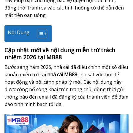
này giúp bạn chủ động bảo vệ quyền lợi của mình,
đồng thời tránh sa vào các tình huống có thể dẫn đến
mất tiền oan uổng.
Nội Dung
Cập nhật mới về nội dung miễn trừ trách
nhiệm 2026 tại MB88
Bước sang năm 2026, nhà cái đã điều chỉnh một số điều
khoản miễn trừ tại
nhà cái MB88
cho sát với thực tế
hoạt động và bối cảnh pháp lý mới. Các nội dung này
được công bố công khai trên trang chủ, đồng thời gửi
thông báo đến email đã đăng ký của thành viên để đảm
bảo tính minh bạch tối đa.