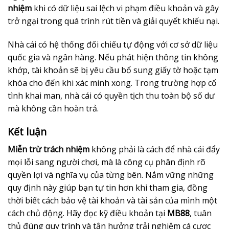
nhiệm
khi có dữ liệu sai lệch vi phạm điều khoản và gây
trở ngại trong quá trình rút tiền và giải quyết khiếu nại.
Nhà cái có hệ thống đối chiếu tự động với cơ sở dữ liệu
quốc gia và ngân hàng. Nếu phát hiện thông tin không
khớp, tài khoản sẽ bị yêu cầu bổ sung giấy tờ hoặc tạm
khóa cho đến khi xác minh xong. Trong trường hợp cố
tình khai man, nhà cái có quyền tịch thu toàn bộ số dư
mà không cần hoàn trả.
Kết luận
Miễn trừ trách nhiệm
không phải là cách để nhà cái đẩy
mọi lỗi sang người chơi, mà là công cụ phân định rõ
quyền lợi và nghĩa vụ của từng bên. Nắm vững những
quy định này giúp bạn tự tin hơn khi tham gia, đồng
thời biết cách bảo vệ tài khoản và tài sản của mình một
cách chủ động. Hãy đọc kỹ điều khoản tại
MB88
, tuân
thủ đúng quy trình và tận hưởng trải nghiệm cá cược