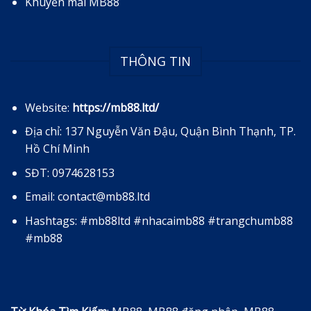
Khuyến mãi MB88
THÔNG TIN
Website:
https://mb88.ltd/
Địa chỉ: 137 Nguyễn Văn Đậu, Quận Bình Thạnh, TP.
Hồ Chí Minh
SĐT: 0974628153
Email:
contact@mb88.ltd
Hashtags: #mb88ltd #nhacaimb88 #trangchumb88
#mb88