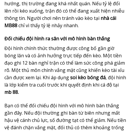
hướng, thị trường đang khá nhất quán. Nếu tỷ lệ đổi
lên rồi kéo xuống, trận đó có thể đang xuất hiện nhiễu
thông tin. Người chơi nên tránh vào kèo tại
nhà cái
MB88
chỉ vì thấy tỷ lệ nhảy nhanh.
Đối chiếu đội hình ra sân với mô hình bàn thắng
Đội hình chính thức thường được công bố gần giờ
bóng lăn và có ảnh hưởng trực tiếp đến kèo. Một tiền
đạo ghi 12 bàn nghỉ trận có thể làm sức công phá giảm
rõ. Một thủ môn chính vắng mặt cũng khiến kèo tài xỉu
cần được xem lại. Khi áp dụng
soi kèo bóng đá
, đội hình
là lớp kiểm tra cuối trước khi quyết định khi cá độ tại
mb 88.
Bạn có thể đối chiếu đội hình với mô hình bàn thắng
gần đây. Nếu đội thường ghi bàn từ biên nhưng mất
hậu vệ cánh chủ lực, số đường tạt có thể giảm. Nếu tiền
vệ đánh chặn vắng mặt, đối thủ có thêm khoảng trống