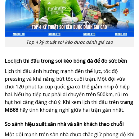
Top 4 kỹ thuật soi kèo được đánh giá cao
Lọc lịch thi đấu trong soi kèo bóng đá để đo sức bền
Lịch thi đấu ảnh hưởng mạnh đến thể lực, tốc độ
pressing và khả năng bứt tốc cuối trận. Một đội vừa
chơi 120 phút tại cúp quốc gia có thể giảm nhịp ở hiệp
hai. Nếu họ tiếp tục phải di chuyển trên 500km, rủi ro
hụt hơi càng đáng chú ý. Khi xem lịch thi đấu trên
trang
MB88
hãy tính khoảng nghỉ giữa hai trận gần nhất.
So sánh hiệu suất sân nhà và sân khách theo chuỗi
Một đội mạnh trên sân nhà chưa chắc giữ phong độ khi