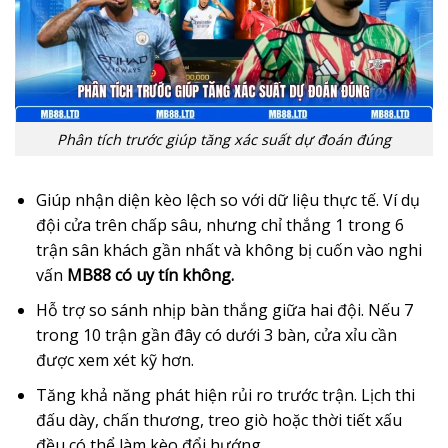
Phân tích trước giúp tăng xác suất dự đoán đúng
Giúp nhận diện kèo lệch so với dữ liệu thực tế. Ví dụ
đội cửa trên chấp sâu, nhưng chỉ thắng 1 trong 6
trận sân khách gần nhất và không bị cuốn vào nghi
vấn
MB88 có uy tín không.
Hỗ trợ so sánh nhịp bàn thắng giữa hai đội. Nếu 7
trong 10 trận gần đây có dưới 3 bàn, cửa xỉu cần
được xem xét kỹ hơn.
Tăng khả năng phát hiện rủi ro trước trận. Lịch thi
đấu dày, chấn thương, treo giò hoặc thời tiết xấu
đều có thể làm kèo đổi hướng.