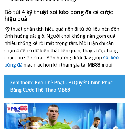
Bỏ túi 4 kỹ thuật soi kèo bóng đá cá cược
hiệu quả
Kỹ thuật phân tích hiệu quả nên đi từ dữ liệu nền đến
tình huống sát giờ. Người chơi không nên gom quá
nhiều thống kê rồi mất trọng tâm. Mỗi trận chỉ cần
chọn 4 đến 6 dữ kiện thật liên quan, thay vì đọc hàng
chục con số rời rạc. Bốn hướng dưới đây giúp
soi kèo
bóng đá
mạch lạc hơn khi tham gia tại
MB88 mobi
Xem thêm:
Kèo Thẻ Phạt - Bí Quyết Chinh Phục
Bảng Cược Thể Thao MB88