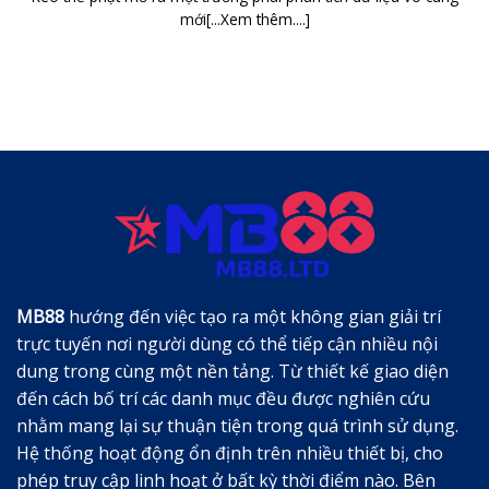
mới[...Xem thêm....]
MB88
hướng đến việc tạo ra một không gian giải trí
trực tuyến nơi người dùng có thể tiếp cận nhiều nội
dung trong cùng một nền tảng. Từ thiết kế giao diện
đến cách bố trí các danh mục đều được nghiên cứu
nhằm mang lại sự thuận tiện trong quá trình sử dụng.
Hệ thống hoạt động ổn định trên nhiều thiết bị, cho
phép truy cập linh hoạt ở bất kỳ thời điểm nào. Bên