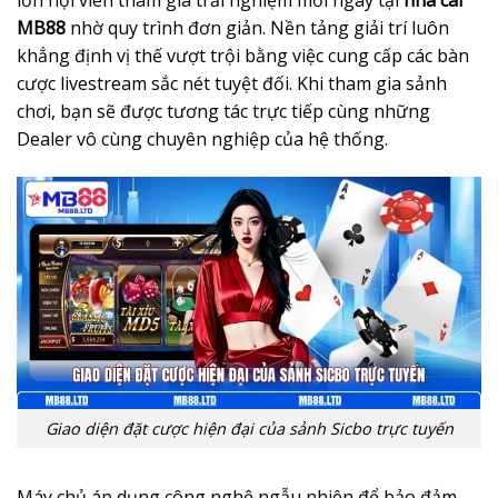
lớn hội viên tham gia trải nghiệm mỗi ngày tại
nhà cái
MB88
nhờ quy trình đơn giản. Nền tảng giải trí luôn
khẳng định vị thế vượt trội bằng việc cung cấp các bàn
cược livestream sắc nét tuyệt đối. Khi tham gia sảnh
chơi, bạn sẽ được tương tác trực tiếp cùng những
Dealer vô cùng chuyên nghiệp của hệ thống.
Giao diện đặt cược hiện đại của sảnh Sicbo trực tuyến
Máy chủ áp dụng công nghệ ngẫu nhiên để bảo đảm