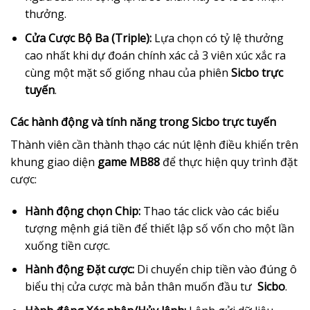
thưởng.
Cửa Cược Bộ Ba (Triple):
Lựa chọn có tỷ lệ thưởng
cao nhất khi dự đoán chính xác cả 3 viên xúc xắc ra
cùng một mặt số giống nhau của phiên
Sicbo trực
tuyến
.
Các hành động và tính năng trong Sicbo trực tuyến
Thành viên cần thành thạo các nút lệnh điều khiển trên
khung giao diện
game MB88
để thực hiện quy trình đặt
cược:
Hành động chọn Chip:
Thao tác click vào các biểu
tượng mệnh giá tiền để thiết lập số vốn cho một lần
xuống tiền cược.
Hành động Đặt cược:
Di chuyển chip tiền vào đúng ô
biểu thị cửa cược mà bản thân muốn đầu tư
Sicbo
.