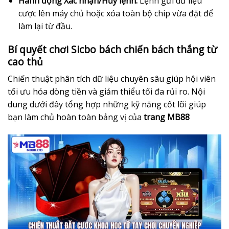
Hành động Xác nhận/Hủy lệnh:
Lệnh gửi dữ liệu
cược lên máy chủ hoặc xóa toàn bộ chip vừa đặt để
làm lại từ đầu.
Bí quyết chơi Sicbo bách chiến bách thắng từ
cao thủ
Chiến thuật phân tích dữ liệu chuyên sâu giúp hội viên
tối ưu hóa dòng tiền và giảm thiểu tối đa rủi ro. Nội
dung dưới đây tổng hợp những kỹ năng cốt lõi giúp
bạn làm chủ hoàn toàn bảng vị của
trang MB88