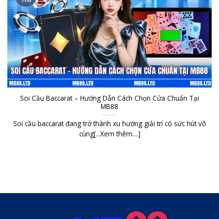
Soi Cầu Baccarat – Hướng Dẫn Cách Chọn Cửa Chuẩn Tại
MB88
Soi cầu baccarat đang trở thành xu hướng giải trí có sức hút vô
cùng[...Xem thêm....]