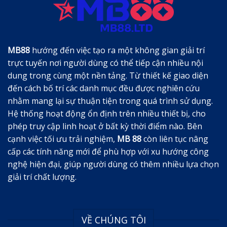
MB88
hướng đến việc tạo ra một không gian giải trí
trực tuyến nơi người dùng có thể tiếp cận nhiều nội
dung trong cùng một nền tảng. Từ thiết kế giao diện
đến cách bố trí các danh mục đều được nghiên cứu
nhằm mang lại sự thuận tiện trong quá trình sử dụng.
Hệ thống hoạt động ổn định trên nhiều thiết bị, cho
phép truy cập linh hoạt ở bất kỳ thời điểm nào. Bên
cạnh việc tối ưu trải nghiệm,
MB 88
còn liên tục nâng
cấp các tính năng mới để phù hợp với xu hướng công
nghệ hiện đại, giúp người dùng có thêm nhiều lựa chọn
giải trí chất lượng.
VỀ CHÚNG TÔI