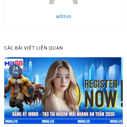
admin
CÁC BÀI VIẾT LIÊN QUAN
24
Th6