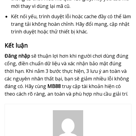
mới thay vì dùng lại mã cũ.
Kết nối yếu, trình duyệt lỗi hoặc cache đầy có thể làm
trang tải không hoàn chỉnh. Hãy đổi mạng, cập nhật
trình duyệt hoặc thử thiết bị khác.
Kết luận
Đăng nhập
sẽ thuận lợi hơn khi người chơi dùng đúng
cổng, điền chuẩn dữ liệu và xác nhận bảo mật đúng
thời hạn. Khi nắm 3 bước thực hiện, 3 lưu ý an toàn và
các nguyên nhân thất bại, bạn sẽ giảm nhiều lỗi không
đáng có. Hãy cùng
MB88
truy cập tài khoản hiện có
theo cách rõ ràng, an toàn và phù hợp nhu cầu giải trí.