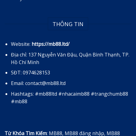
THÔNG TIN
Website:
https://mb88.ltd/
Địa chỉ: 137 Nguyễn Văn Đậu, Quận Bình Thạnh, TP.
Hồ Chí Minh
SĐT: 0974628153
Email:
contact@mb88.ltd
Hashtags: #mb88ltd #nhacaimb88 #trangchumb88
#mb88
Từ Khóa Tìm Kiếm
: MB88, MB88 đăng nhập, MB88