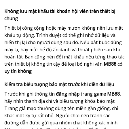
Không lưu mật khẩu tài khoản hội viên trên thiết bị
chung
Thiết bị công cộng hoặc máy mượn không nên lưu mật
khẩu tự động. Trình duyệt có thể ghi nhớ dữ liệu và
hiển thị lại cho người dùng sau đó. Nếu bắt buộc dùng
máy lạ, hãy mở chế độ ẩn danh và thoát phiên sau khi
hoàn tất. Bạn cũng nên đổi mật khẩu nếu từng thao tác
trên thiết bị không tin cậy để loại bỏ nghi vấn
MB88 có
uy tín không
Kiểm tra biểu tượng bảo mật trước khi điền dữ liệu
Trước khi ghi thông tin
đăng nhập
trang
game MB88
,
hãy nhìn thanh địa chỉ và biểu tượng khóa bảo mật.
Trang giả mạo thường dùng tên miền gần giống, chỉ
khác một ký tự rất nhỏ. Người chơi nên tránh các
đường dẫn được gửi qua nhóm chat không xác minh.