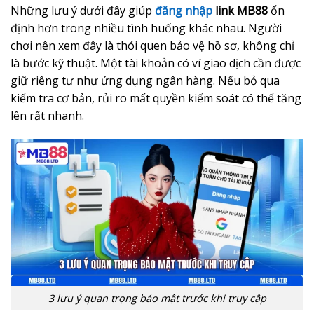
Những lưu ý dưới đây giúp
đăng nhập
link MB88
ổn
định hơn trong nhiều tình huống khác nhau. Người
chơi nên xem đây là thói quen bảo vệ hồ sơ, không chỉ
là bước kỹ thuật. Một tài khoản có ví giao dịch cần được
giữ riêng tư như ứng dụng ngân hàng. Nếu bỏ qua
kiểm tra cơ bản, rủi ro mất quyền kiểm soát có thể tăng
lên rất nhanh.
3 lưu ý quan trọng bảo mật trước khi truy cập