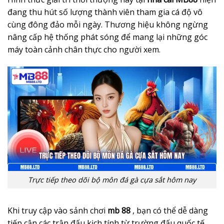
đang thu hút số lượng thành viên tham gia cá độ vô
cùng đông đảo mỗi ngày. Thương hiệu không ngừng
nâng cấp hệ thống phát sóng để mang lại những góc
máy toàn cảnh chân thực cho người xem.
Trực tiếp theo dõi bộ môn đá gà cựa sắt hôm nay
Khi truy cập vào sảnh chơi
mb 88
, bạn có thể dễ dàng
tiếp cận các trận đấu kịch tính từ trường đấu quốc tế.