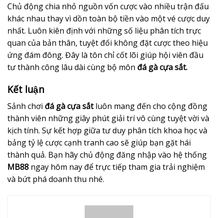
Chủ động chia nhỏ nguồn vốn cược vào nhiều trận đấu
khác nhau thay vì dồn toàn bộ tiền vào một vé cược duy
nhất. Luôn kiên định với những số liệu phân tích trực
quan của bản thân, tuyệt đối không đặt cược theo hiệu
ứng đám đông. Đây là tôn chỉ cốt lõi giúp hội viên đầu
tư thành công lâu dài cùng bộ môn
đá gà cựa sắt.
Kết luận
Sảnh chơi
đá gà cựa sắt
luôn mang đến cho cộng đồng
thành viên những giây phút giải trí vô cùng tuyệt vời và
kịch tính. Sự kết hợp giữa tư duy phân tích khoa học và
bảng tỷ lệ cược cạnh tranh cao sẽ giúp bạn gặt hái
thành quả. Bạn hãy chủ động đăng nhập vào hệ thống
MB88
ngay hôm nay để trực tiếp tham gia trải nghiệm
và bứt phá doanh thu nhé.